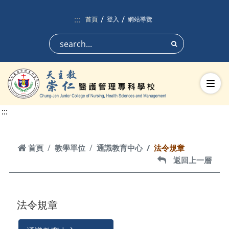
跳到頁面主要內容區
:::
首頁
登入
網站導覽
搜尋
切換
:::
首頁
首頁
教學單位
通識教育中心
法令規章
返回上一層
返回上一層
法令規章