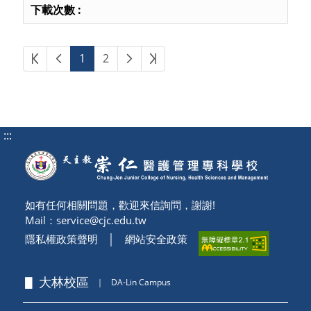
第一頁
上一頁
下一頁
最後頁
1
2
:::
如有任何相關問題，歡迎來信詢問，謝謝!
Mail：
service@cjc.edu.tw
隱私權政策聲明
│
網站安全政策
▋ 大林校區
｜
DA-Lin Campus