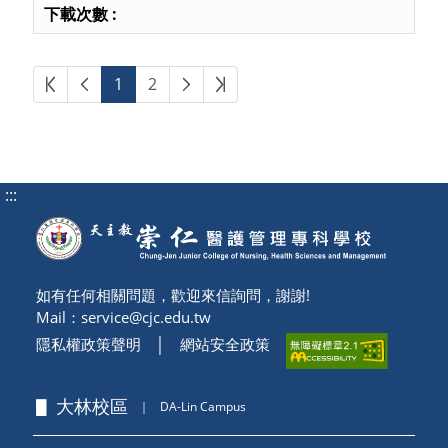
第一頁
上一頁
下一頁
最後頁
1
2
:::
如有任何相關問題，歡迎來信詢問，謝謝!
Mail：
service@cjc.edu.tw
隱私權政策聲明
│
網站安全政策
▋ 大林校區
｜
DA-Lin Campus