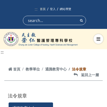
跳到頁面主要內容區
:::
首頁
登入
網站導覽
搜尋
切換
:::
首頁
首頁
教學單位
通識教育中心
法令規章
返回上一層
返回上一層
法令規章