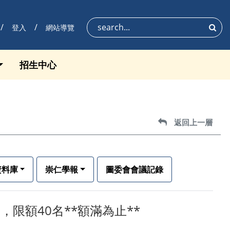
登入
網站導覽
搜尋
招生中心
返回上一層
返回上一層
資料庫
崇仁學報
圖委會會議記錄
名，限額40名**額滿為止**