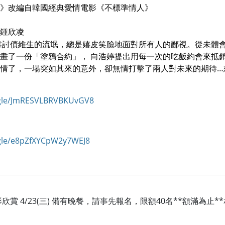
》改編自韓國經典愛情電影《不標準情人》
/鍾欣凌
靠討債維生的流氓，總是嬉皮笑臉地面對所有人的鄙視。從未體
畫了一份「塗鴉合約」， 向浩婷提出用每一次的吃飯約會來抵
情了，一場突如其來的意外，卻無情打擊了兩人對未來的期待…
.gle/JmRESVLBRVBKUvGV8
le/
e8pZfXYCpW2y7WEJ8
欣賞 4/23(三) 備有晚餐，請事先報名，限額40名**額滿為止