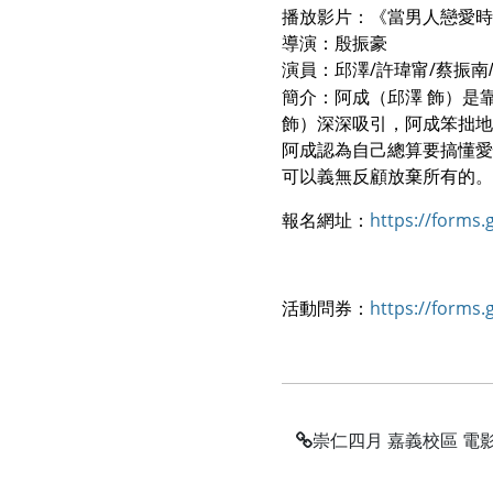
播放影片：《當男人戀愛時
導演：殷振豪
演員：
/
/
邱澤
許瑋甯
蔡振南
簡介：阿成（邱澤 飾）是
飾）深深吸引，阿成笨拙地
阿成認為自己總算要搞懂愛
可以義無反顧放棄所有的。
報名網址：
https://forms
活動問券：
https://forms.g
崇仁四月 嘉義校區 電影