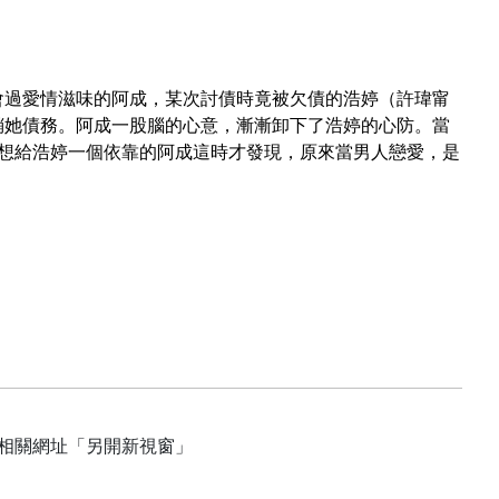
會過愛情滋味的阿成，某次討債時竟被欠債的浩婷（許瑋甯
銷她債務。阿成一股腦的心意，漸漸卸下了浩婷的心防。當
想給浩婷一個依靠的阿成這時才發現，原來當男人戀愛，是
**相關網址「另開新視窗」