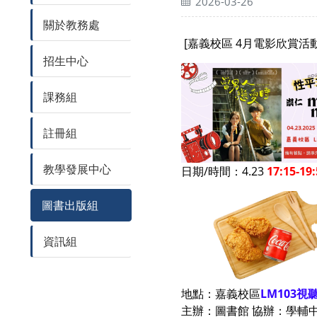
2026-03-26
關於教務處
[嘉義校區 4月電影欣賞活動
招生中心
課務組
註冊組
教學發展中心
日期/時間：4.23
17:15-
圖書出版組
資訊組
地點：嘉義校區
LM103視
主辦：圖書館 協辦：學輔