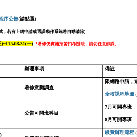
程序公告
(請點選)
試，若有上網申請或選課動作系統將自動清除
)
115.08.31(一)
*
暑修仍實施預警扣考辦法，請勿任意缺課
。
辦理事項
備註
限網路申請，
暑修意願調查
全校課程地圖
7月可開專班
公告可開班科目
8月可開專班
繳費辦理流程
)