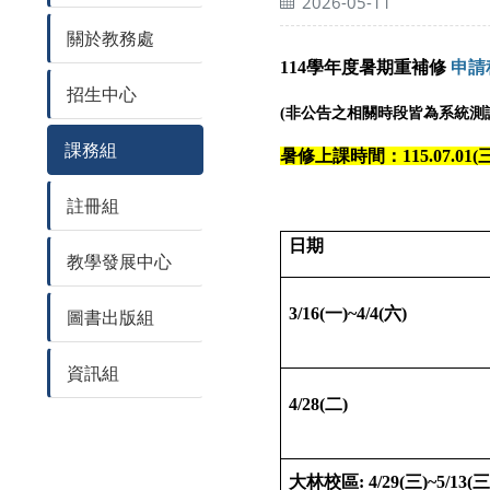
2026-05-11
關於教務處
114學年度暑期重補修
申請
招生中心
(非公
告之相關時段皆為系統測
課務組
暑修上課時間：115.07.01(三)~
註冊組
日期
教學發展中心
3/16(一)~4/4(六)
圖書出版組
資訊組
4/28(二)
大林校區: 4/29(三)~5/13(三