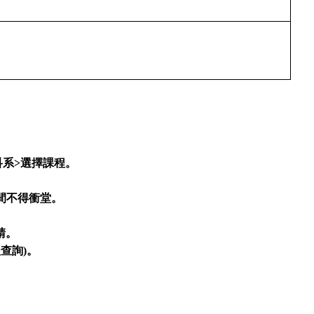
科系>選擇課程。
時間不得衝堂。
請。
後查詢)。