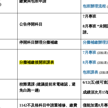
繳費與包班申請
)
包班辦理流程
7月專班
公告停開科目
8月專班
*未開
請。
停開科目辦理分攤補繳
分攤補繳辦理
7月專班
(請點選)
分攤補繳後開班課表
8月專班
(請點選)
包班課表
(請點選
6/12(五)後可
校際選課 (建議提前來電確認，避
免白跑一趟)
成績須次月15
1142不及格科目申請重補修、繳費
僅能加選8月