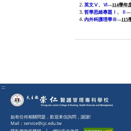
英文Ⅴ、Ⅵ
---
114
學年
哲學思維專題Ⅰ、Ⅱ
---
內外科護理學Ⅲ
---
11
:::
如有任何相關問題，歡迎來信詢問，謝謝!
Mail：
service@cjc.edu.tw
隱私權政策聲明
│
網站安全政策