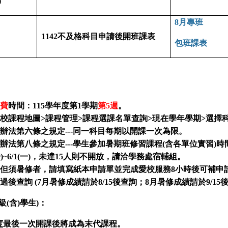
)
8月專班
1142不及格科目申請後開班課表
包班課表
費
時間：115學年度第1學期
第5週
。
校課程地圖>課程管理>課程選課名單查詢>現在學年學期>選擇
辦法第六條之規定---同一科目每期以開課一次為限。
辦法第八條之規定---學生參加暑期班修習課程(含各單位實習)
~6/1(一
)，未達15人則不開放，請洽學務處宿輔組。
但須暑修者，請填寫紙本申請單並完成愛校服務8小時後可補申
後查詢 (7月暑修成績請於8/15後查詢；8月暑修成績請於9/15
級(含)學生)：
度
最後一次開課後將成為末代課程。