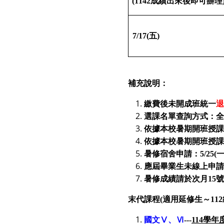
(1142成績出來後即可辦理
7/17(五)
補充說明：
繳費後未開成班統一
退
選課名單查詢方式：全
依據本校暑期開班授課
依據本校暑期開班授課
暑修宿舍申請：5/25(一)
應屆畢業生未線上申請
暑修成績請於次月15號過
末代課程(適用延修生～112
國文Ⅴ、Ⅵ
---
114
學年