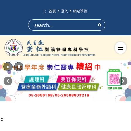
跳到頁面主要內容區
:::
首頁
登入
網站導覽
搜尋
切換
播放
暫停
Previous
Nex
:::