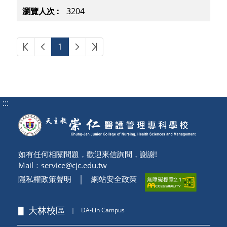
3204
第一頁
上一頁
下一頁
最後頁
1
:::
如有任何相關問題，歡迎來信詢問，謝謝!
Mail：
service@cjc.edu.tw
隱私權政策聲明
│
網站安全政策
▋ 大林校區
｜
DA-Lin Campus