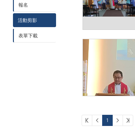
報名
活動剪影
表單下載
第一頁
上一頁
下一頁
最
1