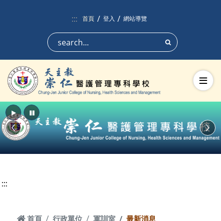
跳到頁面主要內容區
:::
首頁
登入
網站導覽
搜尋
切換
播放
暫停
Previous
Nex
:::
首頁
首頁
行政單位
軍訓室
最新消息