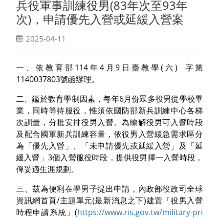
兵役軍事訓練役男(83年次至93年
次)，申請優先入營或延緩入營案
2025-04-11
一、依教育部114年4月9日臺教學(六) 字第
1140037803號函辦理。
二、鑑於教育學制因素，每年6月份眾多役男從學校畢
業，同時等待服役，惟須依國防部新兵訓練中心各梯
次訓量，分批安排役男入營。為瞭解役男可入營時段
及配合國軍新兵訓練容量，依役男入營緩急需求區分
為「優先入營」、「未申請優先或延緩入營」及「延
緩入營」3個入營服役時段，提供役男擇一入營時段，
俾妥適生涯規劃。
三、茲為便利在學男子提出申請，內政部役政司全球
資訊網首頁/主題單元(最新消息之下)建置「役男入營
時程申請系統」
(
https://www.ris.gov.tw/military-pri