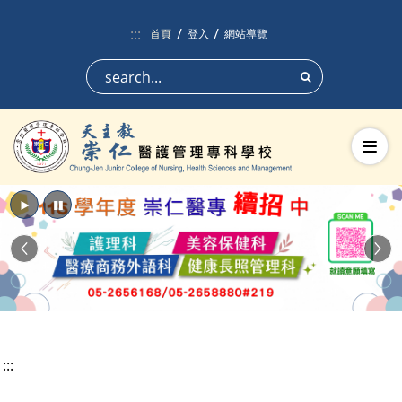
跳到頁面主要內容區
:::
首頁
登入
網站導覽
搜尋
切換
播放
暫停
Previous
Nex
:::