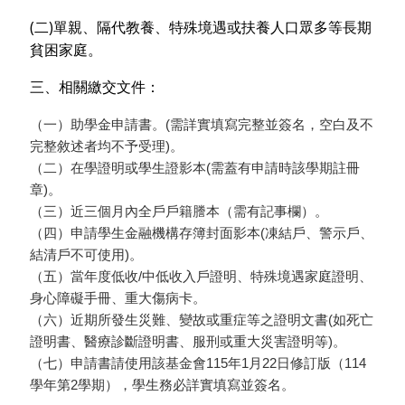
(
)
二
單親、隔代教養、特殊境遇或扶養人口眾多等長期
貧困家庭。
三、相關繳交文件：
（一）助學金申請書。
(
需詳實填寫完整並簽名，空白及不
完整敘述者均不予受理
)
。
（二）在學證明或學生證影本
(
需蓋有申請時該學期註冊
章
)
。
（三）近三個月內全戶戶籍謄本（需有記事欄）。
（四）申請學生金融機構存簿封面影本
(
凍結戶、警示戶、
結清戶不可使用
)
。
（五）當年度低收
/
中低收入戶證明、特殊境遇家庭證明、
身心障礙手冊、重大傷病卡。
（六）近期所發生災難、變故或重症等之證明文書
(
如死亡
證明書、醫療診斷證明書、服刑或重大災害證明等
)
。
（七）申請書請使用該基金會
115
年
1
月
22
日修訂版（
114
學年第
2
學期），學生務必詳實填寫並簽名。