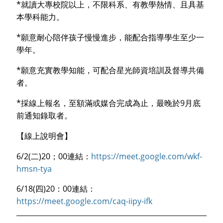
*
就讀大專校院以上，不限科系、有教學熱情、且具基
本學科能力。
*
願意耐心陪伴孩子慢慢進步，能配合指導學生至少一
學年。
*
願意充實教學知能，可配合星光師資培訓及督導共備
者。
*
9
採線上報名，至額滿或媒合完成為止，最晚於
月底
前通知錄取者。
【線上說明會】
6/2(
)20
00
https://meet.google.com/wkf-
二
；
連結：
hmsn-tya
6/18(
)20
00
四
：
連結：
https://meet.google.com/caq-iipy-ifk