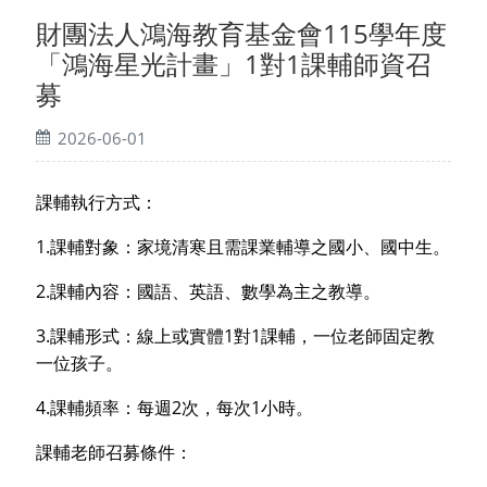
財團法人鴻海教育基金會115學年度
「鴻海星光計畫」1對1課輔師資召
募
2026-06-01
課輔執行方式：
1.
課輔對象：家境清寒且需課業輔導之國小、國中生。
2.
課輔內容：國語、英語、數學為主之教導。
3.
1
1
課輔形式：線上或實體
對
課輔，一位老師固定教
一位孩子。
4.
2
1
課輔頻率：每週
次，每次
小時。
課輔老師召募條件：