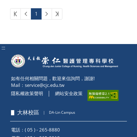
第一頁
上一頁
下一頁
最後頁
1
:::
如有任何相關問題，歡迎來信詢問，謝謝!
Mail：
service@cjc.edu.tw
隱私權政策聲明
│
網站安全政策
▋ 大林校區
｜
DA-Lin Campus
電話：( 05 ) - 265-8880