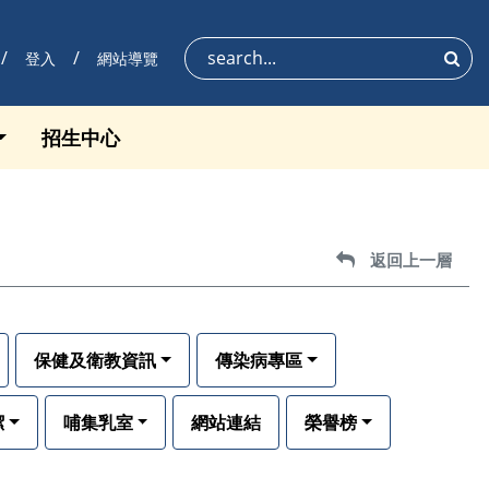
登入
網站導覽
搜尋
招生中心
返回上一層
返回上一層
保健及衛教資訊
傳染病專區
潔
哺集乳室
網站連結
榮譽榜