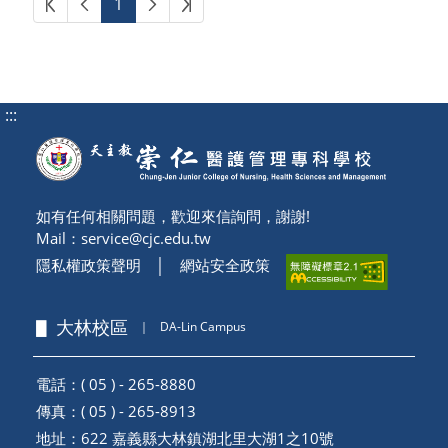
第一頁
上一頁
下一頁
最後頁
1
:::
如有任何相關問題，歡迎來信詢問，謝謝!
Mail：
service@cjc.edu.tw
隱私權政策聲明
│
網站安全政策
▋ 大林校區
｜
DA-Lin Campus
電話：( 05 ) - 265-8880
傳真：( 05 ) - 265-8913
地址：
622 嘉義縣大林鎮湖北里大湖1之10號