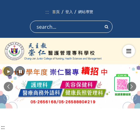
跳到頁面主要內容區
:::
首頁
登入
網站導覽
搜尋
切換
播放
暫停
Previous
Nex
:::