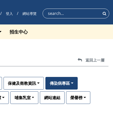
登入
網站導覽
搜尋
招生中心
返回上一層
返回上一層
保健及衛教資訊
傳染病專區
潔
哺集乳室
網站連結
榮譽榜