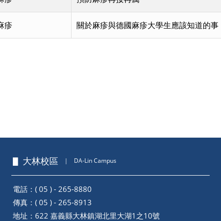
麻疹
關於麻疹與德國麻疹大學生應該知道的事
頁
▋ 大林校區
｜
DA-Lin Campus
電話：( 05 ) - 265-8880
傳真：( 05 ) - 265-8913
地址：
622 嘉義縣大林鎮湖北里大湖1之10號