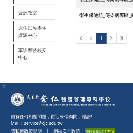
資源教室
衛生保健組_傳染病專區_
原住民族學生
資源中心
第一頁
上一頁
下一頁
最後
1
軍訓室暨校安
中心
:::
如有任何相關問題，歡迎來信詢問，謝謝!
Mail：
service@cjc.edu.tw
隱私權政策聲明
│
網站安全政策