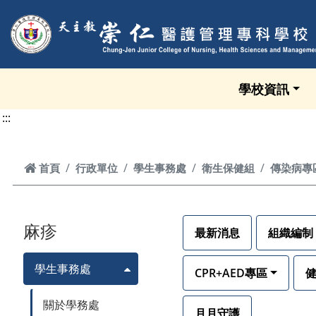
跳到頁面主要內容區
學校資訊
:::
首頁
首頁
行政單位
學生事務處
衛生保健組
傳染病專
麻疹
最新消息
組織編制
學生事務處
CPR+AED專區
關於學務處
月月守護