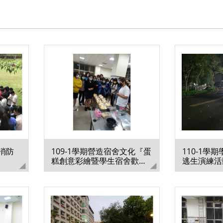
消防
109-1學期營造宿舍文化『蛋
110-1學
糕創意彩繪暨學生宿舍歡喜
逃生演練活
同樂活動』