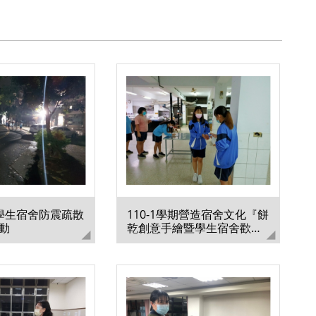
期學生宿舍防震疏散
110-1學期營造宿舍文化『餅
動
乾創意手繪暨學生宿舍歡喜
同樂活動』