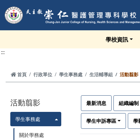
跳到頁面主要內容區
學校資訊
:::
首頁
首頁
行政單位
學生事務處
生活輔導組
活動翦影
活動翦影
最新消息
組織編制
學生事務處
學生申訴專區
學
關於學務處