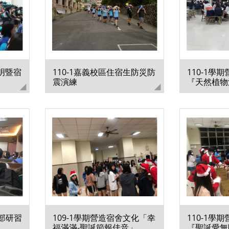
說明暨宿
110-1嘉義校區住宿生防災防
110-1學
震演練
『天然植物
賃居安全教
幹部研習
109-1學期營造宿舍文化「幸
110-1學
福滿滿-聖誕節報佳音」
『聖誕愛無