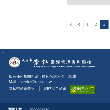
第一頁
上一頁
1
2
3
:::
如有任何相關問題，歡迎來信詢問，謝謝!
Mail：
service@cjc.edu.tw
隱私權政策聲明
│
網站安全政策
瀏覽人數 : 0000009620