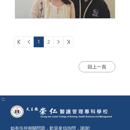
第一頁
上一頁
下一頁
最後頁
1
2
:::
如有任何相關問題，歡迎來信詢問，謝謝!