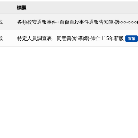
標題
載
各類校安通報事件+自傷自殺事件通報告知單-護○○-○○○(
載
特定人員調查表、同意書(給導師)-崇仁115年新版
置頂
頁