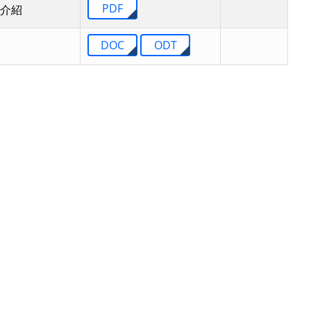
PDF
介紹
DOC
ODT