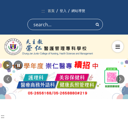
跳到頁面主要內容區
:::
首頁
登入
網站導覽
搜尋
切換
播放
暫停
Previous
Nex
:::