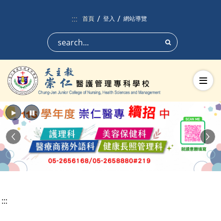
跳到頁面主要內容區
:::
首頁
登入
網站導覽
搜尋
切換
播放
暫停
Previous
Nex
:::