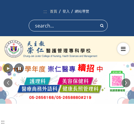
跳到頁面主要內容區
:::
首頁
登入
網站導覽
搜尋
切換
播放
暫停
Previous
Nex
:::