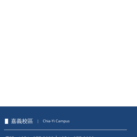
▋ 嘉義校區
｜
Chia-Yi Campus