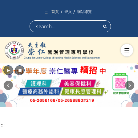
跳到頁面主要內容區
:::
首頁
登入
網站導覽
搜尋
切換
播放
暫停
Previous
Nex
:::