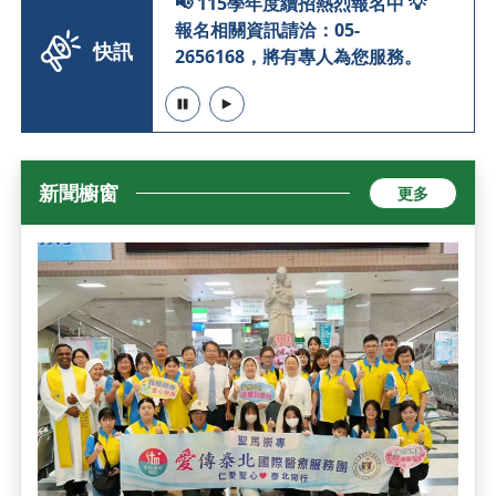
熱烈報名中 💡
📢 115學年度續招熱烈報名中 💡
05-
報名相關資訊請洽：05-
快訊
專人為您服務。
2656168，將有專人為您服務。
暫停
播放
新聞櫥窗
更多