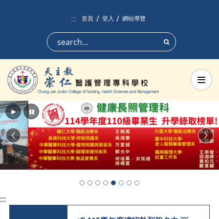
跳到頁面主要內容區
:::
首頁
登入
網站導覽
搜尋
切換
播放
暫停
Previous
Nex
:::