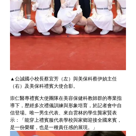
▲公誠國小校長蔡宜芳（左）與美保科蔡伊媜主任
（右）及美保科禮賓大使合影。
崇仁醫專禮賓大使團隊在美容保健科教師群的專業指
導下，歷經多次禮儀訓練與形象培育，於記者會中自
信登場。唯一男生代表、來自雲林的學生龔家賢表
示：「能穿上禮賓服代表學校與家鄉迎接全國來賓，
是一份榮耀，也是一種責任感的展現。」