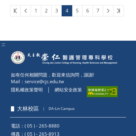
第一頁
上一頁
下一頁
最後頁
1
2
3
4
5
6
7
:::
如有任何相關問題，歡迎來信詢問，謝謝!
Mail：
service@cjc.edu.tw
隱私權政策聲明
│
網站安全政策
▋ 大林校區
｜
DA-Lin Campus
電話：( 05 ) - 265-8880
傳真：( 05 ) - 265-8913