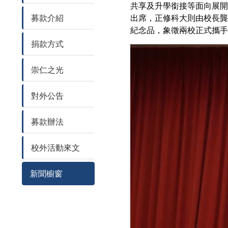
共享及升學銜接等面向展開
募款介紹
出席，正修科大則由校長龔
紀念品，象徵兩校正式攜手
捐款方式
崇仁之光
對外公告
募款辦法
校外活動來文
新聞櫥窗