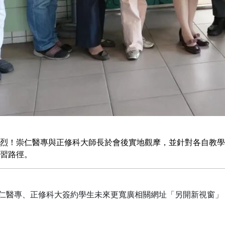
烈！崇仁醫專與正修科大師長於會後實地觀摩，並針對各自教學
習路徑。
仁醫專、正修科大簽約學生未來更寬廣相關網址「另開新視窗」