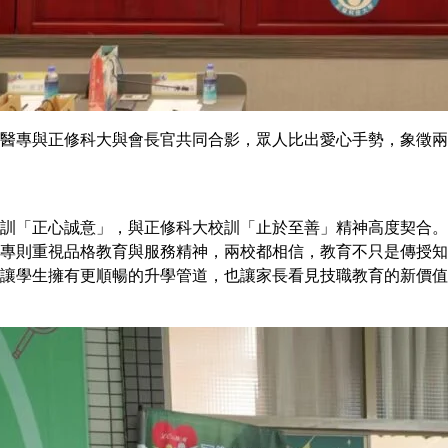
醫專與正修科大與會長官共同合影，眾人比出愛心手勢，象徵兩
訓「正心誠意」，與正修科大校訓「止於至善」精神高度契合。
專則重視品格教育與服務精神，兩校都相信，教育不只是傳授知
讓學生擁有更順暢的升學管道，也讓家長看見技職教育的新價值