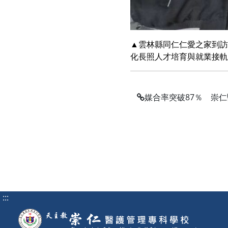
▲雲林縣同仁仁愛之家到訪
化長照人才培育與就業接軌
媒合率突破87％ 崇
:::