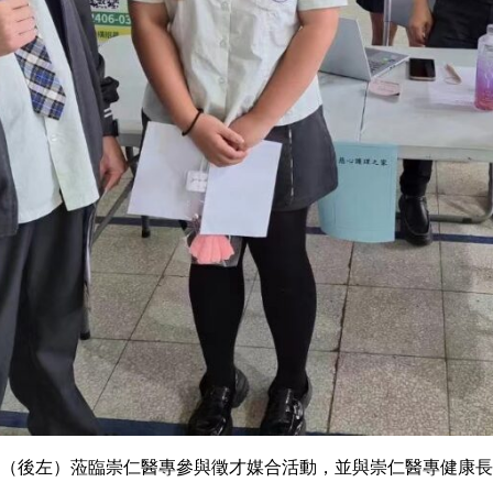
（後左）蒞臨崇仁醫專參與徵才媒合活動，並與崇仁醫專健康長
。