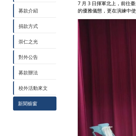
7 月 3 日揮軍北上，
募款介紹
的優雅儀態，更在演練中使
捐款方式
崇仁之光
對外公告
募款辦法
校外活動來文
新聞櫥窗