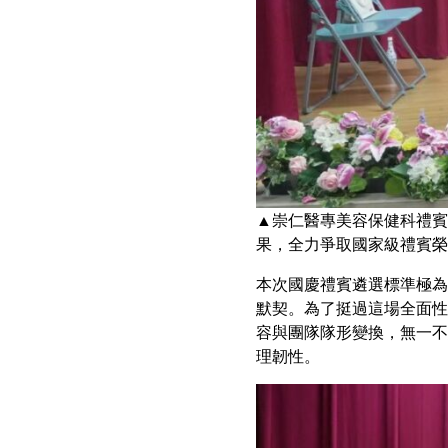
▲崇仁醫專美容保健科禮賓
果，全力爭取國家級禮賓榮
本次國慶禮賓遴選標準極為
默契。為了挺過這場全面性
容與團隊隊形變換，無一不
理韌性。