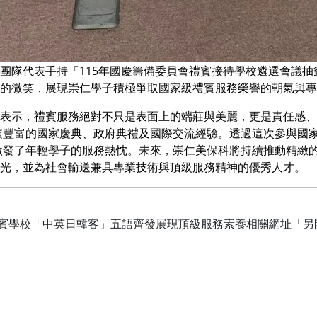
團隊代表手持「115年國慶籌備委員會禮賓接待學校遴選會議
的微笑，展現崇仁學子積極爭取國家級禮賓服務榮譽的朝氣與專
表示，禮賓服務絕對不只是表面上的端莊與美麗，更是責任感、
積豐富的國家慶典、政府典禮及國際交流經驗。透過這次參與國
激發了年輕學子的服務熱忱。未來，崇仁美保科將持續推動精緻
光，並為社會輸送兼具專業技術與頂級服務精神的優秀人才。
賓學校「中英日韓客」五語齊發展現頂級服務素養相關網址「另