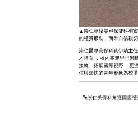
▲崇仁專校美容保健科禮賓
的禮賓服裝，面帶自信親切
崇仁醫專美保科蔡伊媜主任
才培育 ，校內團隊早已累
接軌、拓展國際視野 ，更
信與熱忱的青年形象為校爭
崇仁美保科角逐國慶禮