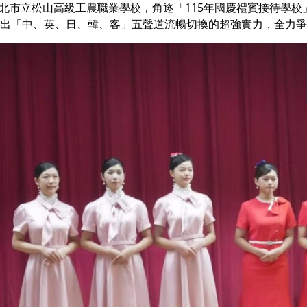
前往臺北市立松山高級工農職業學校，角逐「115年國慶禮賓接待
出「中、英、日、韓、客」五聲道流暢切換的超強實力，全力爭