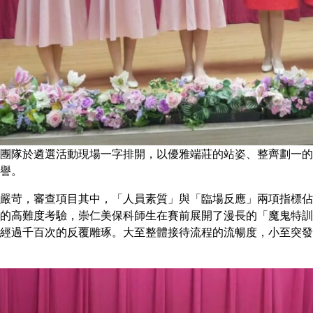
團隊於遴選活動現場一字排開，以優雅端莊的站姿、整齊劃一的
譽。
嚴苛，審查項目其中，「人員素質」與「臨場反應」兩項指標佔
的高難度考驗，崇仁美保科師生在賽前展開了漫長的「魔鬼特訓
經過千百次的反覆雕琢。大至整體接待流程的流暢度，小至突發