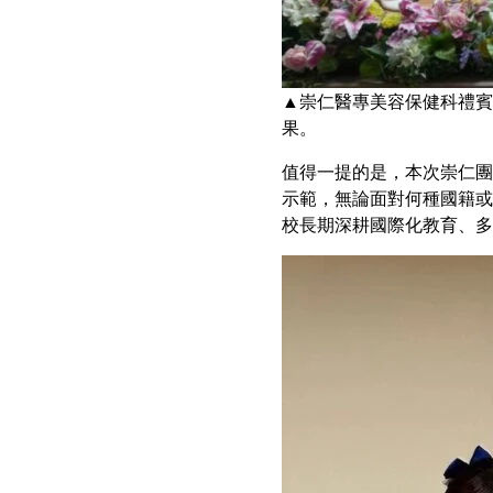
▲崇仁醫專美容保健科禮賓
果。
值得一提的是，本次崇仁團
示範，無論面對何種國籍或
校長期深耕國際化教育、多