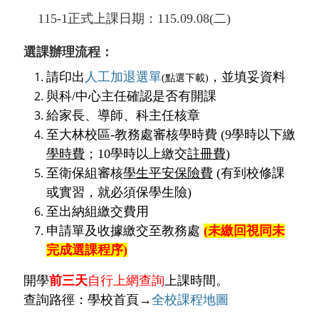
115-1正式上課日期：115.09.08(二)
選課辦理流程：
請印出
人工加退選單
，並填妥資料
(點選下載)
與科/中心主任確認是否有開課
給家長、導師、科主任核章
至大林校區-教務處審核學時費 (9學時以下繳
學時費
；10學時以上繳交
註冊費
)
至衛保組審核
學生平安保險費
(有到校修課
或實習，就必須保學生險)
至出納組繳交費用
申請單及收據繳交至教務處
(未繳回視同未
完成選課程序)
開學
前三天
自行上網查詢
上課時間。
查詢路徑：學校首頁→
全校課程地圖