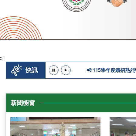
:::
暫停
播放
快訊
📢 115學年度續招熱
新聞櫥窗