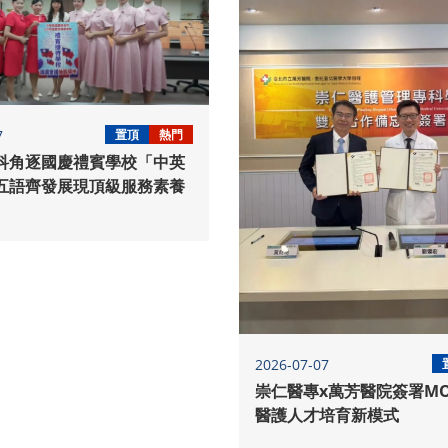
7
置頂
熱門
科角逐國慶禮賓學校「中英
五語齊發展現頂級服務素養
2026-07-07
崇仁醫專x萬芳醫院簽署M
醫護人才培育新模式