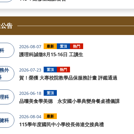
位公告
2026-08-07
最新
置頂
熱門
科
護理科誠徵8月15-16日 工讀生
務外
2026-07-23
置頂
熱門
科
賀！榮獲 大專校院教學品保服務計畫 評鑑通過
2026-06-18
置頂
理科
品嚐美食學美德 永安國小畢典變身餐桌禮儀課
2026-08-04
最新
健科
115學年度國民中小學校長佈達交接典禮