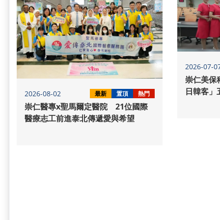
2026-07-0
崇仁美保
日韓客」
2026-08-02
最新
置頂
熱門
崇仁醫專x聖馬爾定醫院 21位國際
醫療志工前進泰北傳遞愛與希望