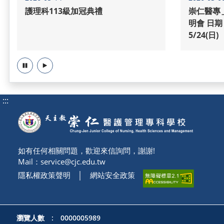
護理科113級加冠典禮
崇仁醫專
明會 日期：3/22(日)、4/12(日)、
5/24(日)
暫停
播放
:::
如有任何相關問題，歡迎來信詢問，謝謝!
Mail：
service@cjc.edu.tw
隱私權政策聲明
│
網站安全政策
瀏覽人數 : 0000005989