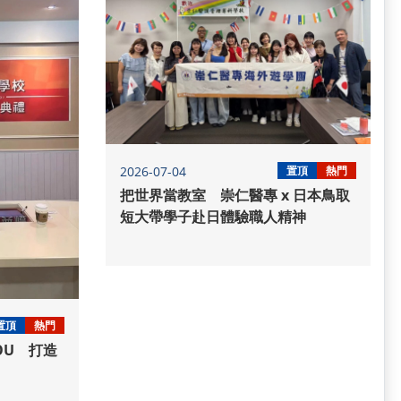
2026-07-04
置頂
熱門
把世界當教室 崇仁醫專 x 日本鳥取
短大帶學子赴日體驗職人精神
置頂
熱門
OU 打造