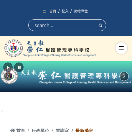
跳到頁面主要內容區
:::
首頁
登入
網站導覽
搜尋
切換
播放
暫停
Previous
Nex
:::
首頁
首頁
行政單位
軍訓室
最新消息