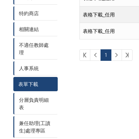
特約商店
表格下載_任用
相關連結
表格下載_任用
不適任教師處
理
第一頁
上一頁
下一頁
最後
1
人事系統
表單下載
分層負責明細
表
兼任助理(工讀
生)處理專區