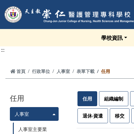
跳到頁面主要內容區
學校資訊
:::
首頁
首頁
行政單位
人事室
表單下載
任用
任用
任用
組織編制
人事室
退休‧資遣
移交
人事室主要業