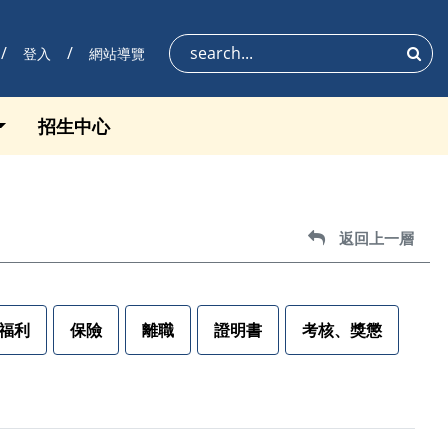
登入
網站導覽
搜尋
招生中心
返回上一層
返回上一層
福利
保險
離職
證明書
考核、獎懲