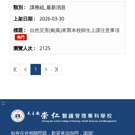
課務組_最新消息
2026-03-30
自然災害(颱風)來襲本校師生上課注意事項
熱門
2125
第一頁
上一頁
下一頁
最後頁
1
:::
如有任何相關問題，歡迎來信詢問，謝謝!