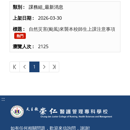
課務組_最新消息
2026-03-30
自然災害(颱風)來襲本校師生上課注意事項
熱門
2125
第一頁
上一頁
下一頁
最後頁
1
:::
如有任何相關問題，歡迎來信詢問，謝謝!