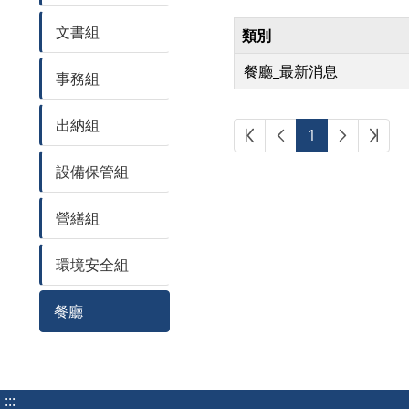
文書組
類別
餐廳_最新消息
事務組
出納組
第一頁
上一頁
下一頁
最後
1
設備保管組
營繕組
環境安全組
餐廳
:::