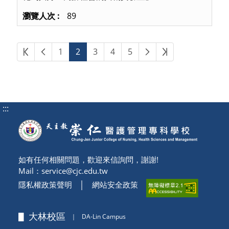
89
第一頁
上一頁
下一頁
最後頁
1
2
3
4
5
:::
如有任何相關問題，歡迎來信詢問，謝謝!
Mail：
service@cjc.edu.tw
隱私權政策聲明
│
網站安全政策
▋ 大林校區
｜
DA-Lin Campus