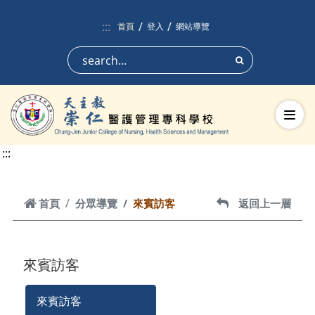
跳到頁面主要內容區
:::
首頁
登入
網站導覽
搜尋
切換
:::
首頁
首頁
分眾導覽
來賓訪客
返回上一層
返回上一層
來賓訪客
來賓訪客