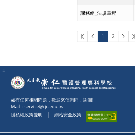
課務組_法規章程
第一頁
上一頁
下一
1
2
:::
如有任何相關問題，歡迎來信詢問，謝謝!
Mail：
service@cjc.edu.tw
隱私權政策聲明
│
網站安全政策