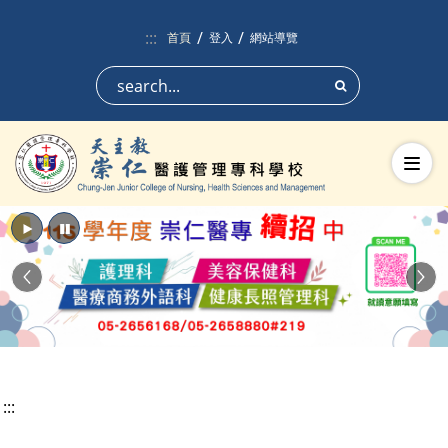
跳到頁面主要內容區
:::
首頁
登入
網站導覽
搜尋
切換
播放
暫停
Previous
Nex
:::