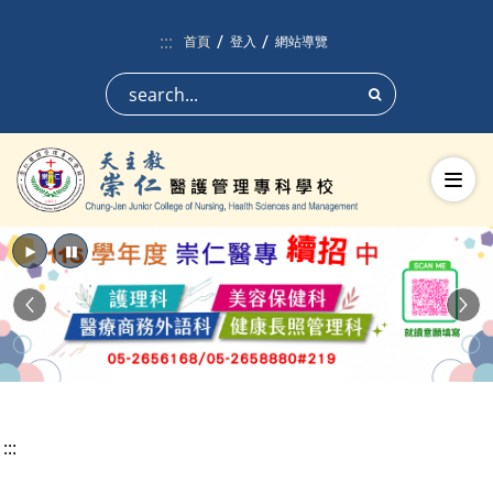
跳到頁面主要內容區
:::
首頁
登入
網站導覽
搜尋
切換
播放
暫停
Previous
Nex
:::