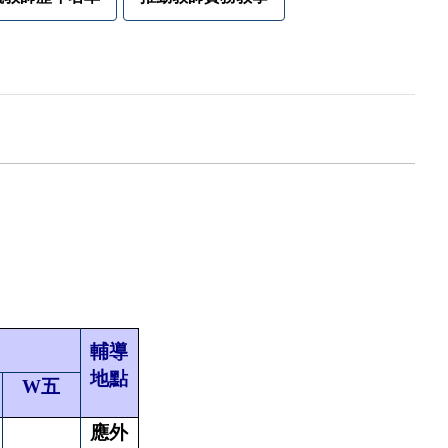
輔導
地點
W五
應外