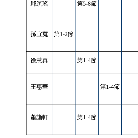
邱筑瑤
第
5-8
節
孫宜寬
第
1-2
節
徐慧真
第
1-4
節
王惠華
第
1-4
節
蕭詣軒
第
1-4
節