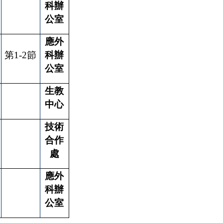
科辦
公室
應外
第
1-2
節
科辦
公室
生教
中心
技術
合作
處
應外
科辦
公室