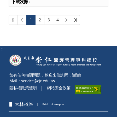
第一頁
上一頁
下一頁
最後頁
1
2
3
4
:::
如有任何相關問題，歡迎來信詢問，謝謝!
Mail：
service@cjc.edu.tw
隱私權政策聲明
│
網站安全政策
▋ 大林校區
｜
DA-Lin Campus