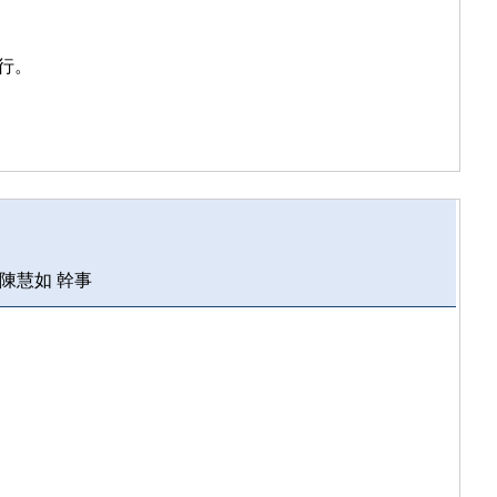
行。
陳慧如 幹事