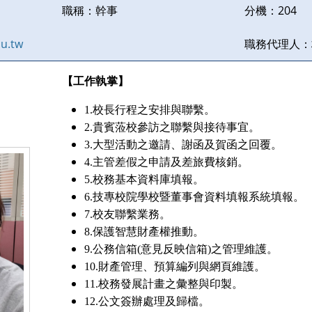
職稱：
幹事
分機：
204
u.tw
職務代理人：
【工作執掌】
1.校長行程之安排與聯繫。
2.貴賓蒞校參訪之聯繫與接待事宜。
3.大型活動之邀請、謝函及賀函之回覆。
4.主管差假之申請及差旅費核銷。
5.校務基本資料庫填報。
6.技專校院學校暨董事會資料填報系統填報。
7.校友聯繫業務。
8.保護智慧財產權推動。
9.公務信箱(意見反映信箱)之管理維護。
10.財產管理、預算編列與網頁維護。
11.校務發展計畫之彙整與印製。
12.公文簽辦處理及歸檔。