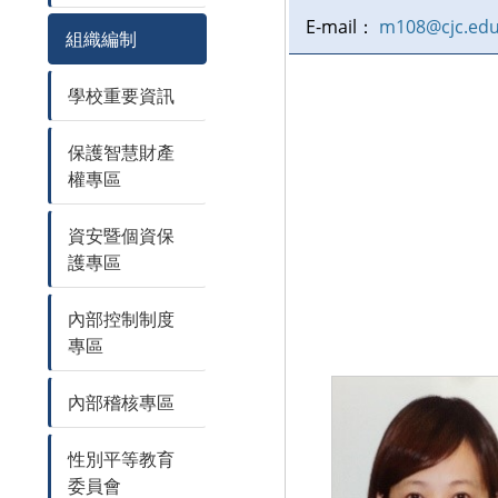
E-mail：
m108@cjc.edu
組織編制
學校重要資訊
保護智慧財產
權專區
資安暨個資保
護專區
內部控制制度
專區
內部稽核專區
性別平等教育
委員會