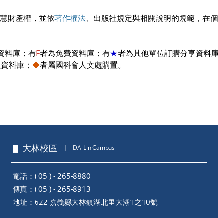
慧財產權，並依
著作權法
、出版社規定與相關說明的規範，在個
資料庫；有
F
者為免費資料庫；有
★
者為其他單位訂購分享資料
盟資料庫；
◆
者屬國科會人文處購置。
▋ 大林校區
｜
DA-Lin Campus
電話：( 05 ) - 265-8880
傳真：( 05 ) - 265-8913
地址：
622 嘉義縣大林鎮湖北里大湖1之10號