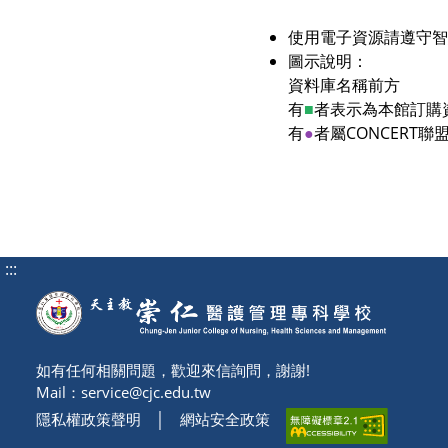
使用電子資源請遵守智
圖示說明：
資料庫名稱前方
有
■
者表示為本館訂購
有
●
者屬CONCERT聯
:::
如有任何相關問題，歡迎來信詢問，謝謝!
Mail：
service@cjc.edu.tw
隱私權政策聲明
│
網站安全政策