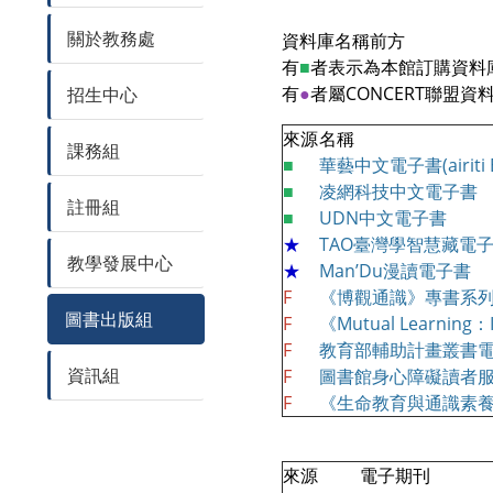
關於教務處
資料庫名稱前方
有
■
者表示為本館訂購資料
有
●
者屬CONCERT聯盟資
招生中心
來源
名稱
課務組
■
華藝中文電子書(airiti B
■
凌網科技中文電子書
註冊組
■
UDN中文電子書
★
TAO臺灣學智慧藏電
教學發展中心
★
Man’Du漫讀電子書
F
《博觀通識》專書系
圖書出版組
F
《Mutual Learnin
F
教育部輔助計畫叢書
資訊組
F
圖書館身心障礙讀者
F
《生命教育與通識素
來源
電子期刊