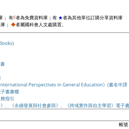
庫； 有
F
者為免費資料庫；有
★
者為其他單位訂購分享資料庫
料庫；
◆
者屬國科會人文處購置。
ooks)
子書
列
g：International Perspectives in General Educa
電子書書櫃
服務指引
養》、《永續發展與社會參與》、《跨域實作與自主學習》電子
帳號