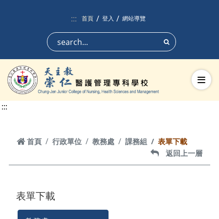
跳到頁面主要內容區
:::
首頁
登入
網站導覽
搜尋
切換
:::
首頁
首頁
行政單位
教務處
課務組
表單下載
返回上一層
返回上一層
表單下載