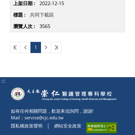
2022-12-15
共同下載區
3565
第一頁
上一頁
下一頁
最後頁
1
:::
如有任何相關問題，歡迎來信詢問，謝謝!
Mail：
service@cjc.edu.tw
隱私權政策聲明
│
網站安全政策