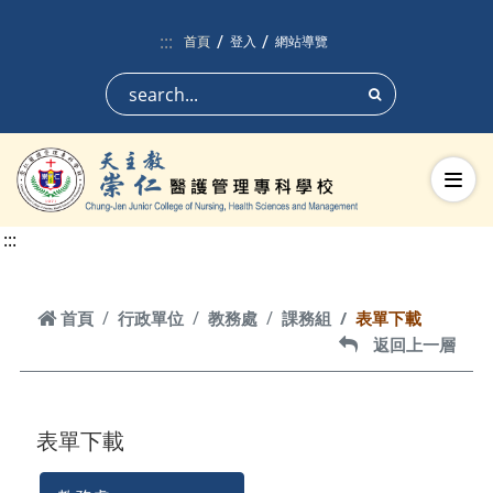
跳到頁面主要內容區
:::
首頁
登入
網站導覽
搜尋
切換
:::
首頁
首頁
行政單位
教務處
課務組
表單下載
返回上一層
返回上一層
表單下載