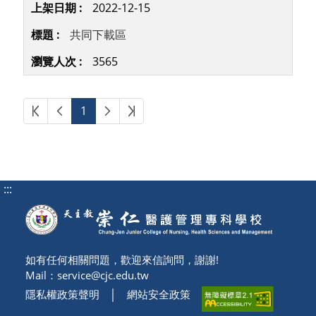
2022-12-15
共同下載區
3565
第一頁
上一頁
下一頁
最後頁
1
:::
如有任何相關問題，歡迎來信詢問，謝謝!
Mail：
service@cjc.edu.tw
隱私權政策聲明
│
網站安全政策