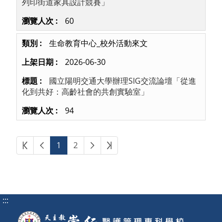
列印街道家具設計競賽」
60
生命教育中心_校外活動來文
2026-06-30
國立陽明交通大學辦理SIG交流論壇「從進
化到共好：高齡社會的共創實驗室」
94
第一頁
上一頁
下一頁
最後頁
1
2
:::